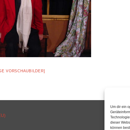
IGE VORSCHAUBILDER]
Um dir ein o
Geräteinfor
EU)
Technologien
dieser Websi
können best